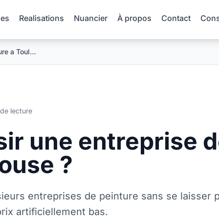
es
Realisations
Nuancier
À propos
Contact
Conse
ure a Toul…
 de lecture
r une entreprise 
louse ?
ieurs entreprises de peinture sans se laisser p
ix artificiellement bas.