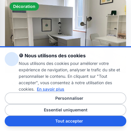
Décoration
🍪 Nous utilisons des cookies
Nous utilisons des cookies pour améliorer votre
expérience de navigation, analyser le trafic du site et
personnaliser le contenu. En cliquant sur "Tout
accepter", vous consentez à notre utilisation des
Chambre Étudiante Tournefeuille
cookies.
En savoir plus
Relooking complet d'une chambre étudiante :
Personnaliser
peinture effet velours sur le mur de tête de lit,
blanc satiné sur les …
Essentiel uniquement
Tournefeuille
Tout accepter