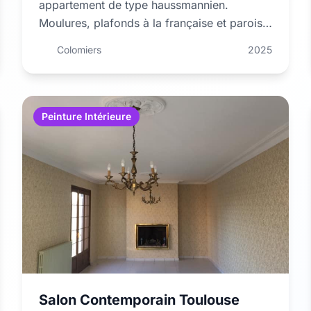
appartement de type haussmannien.
Moulures, plafonds à la française et parois
peints en trois tons harmonieux. Finitions
Colomiers
2025
haut de gamme.
Peinture Intérieure
Salon Contemporain Toulouse