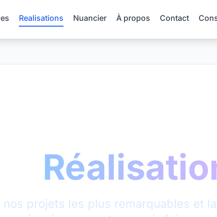
es
Realisations
Nuancier
À propos
Contact
Conse
os
Réalisatio
nos projets les plus remarquables et l